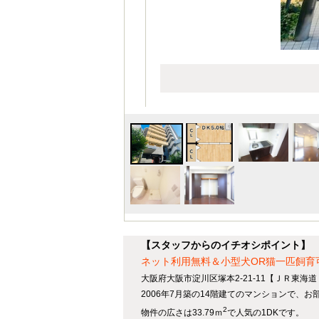
【スタッフからのイチオシポイント】
ネット利用無料＆小型犬OR猫一匹飼育
大阪府大阪市淀川区塚本2-21-11【ＪＲ東海
2006年7月築の14階建てのマンションで、お
2
物件の広さは33.79ｍ
で人気の1DKです。