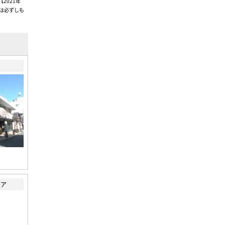
2021年
は必ずしも
トア