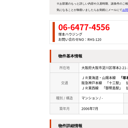
※お部屋のもっと詳しい内容や入居時期、諸条件のご相
気になることが御座いましたらお気軽にメールにて
お問
06-6477-4556
塚本ハウジング
お問い合わせNO：RHS-120
物件基本情報
所在地
大阪府大阪市淀川区塚本2-21
ＪＲ東海道・山陽本線
「塚
交通
阪急神戸本線 「十三駅」 徒
ＪＲ東西線 「御幣島駅」 徒
種別 / 構造
マンション / -
築年月
2006年7月
物件詳細情報