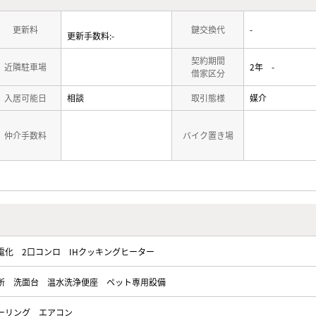
更新料
鍵交換代
-
更新手数料:-
契約期間
近隣駐車場
2年 -
借家区分
入居可能日
相談
取引態様
媒介
仲介手数料
バイク置き場
電化
2口コンロ
IHクッキングヒーター
所
洗面台
温水洗浄便座
ペット専用設備
ーリング
エアコン