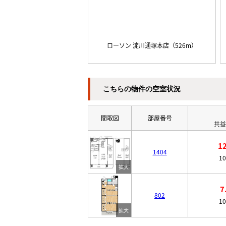
ローソン 淀川通塚本店（526m）
こちらの物件の空室状況
間取図
部屋番号
共益
1
1404
1
7
802
1