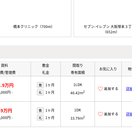
橋本クリニック（700m）
セブン-イレブン 大阪塚本３
（652m）
賃料
敷金
間取り
お気に入り
物
費/管理費
礼金
専有面積
2.9万円
1LDK
1ヶ月
敷
詳
2
0,000円
-
1ヶ月
礼
46.42ｍ
.9万円
1DK
1ヶ月
敷
詳
2
0,000円
-
1ヶ月
礼
33.79ｍ