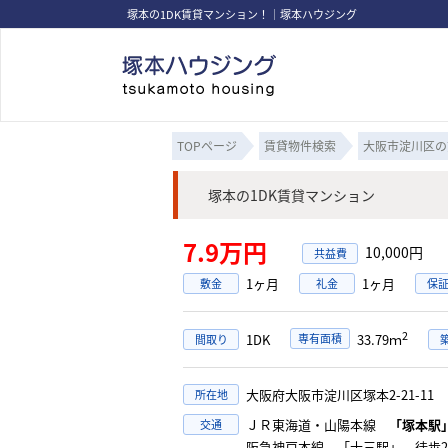
塚本の1DK賃貸マンション！｜塚本ハウジング
TOPページ
賃貸物件検索
大阪市淀川区の
塚本の1DK賃貸マンション
7.9万円
10,000円
1ヶ月
1ヶ月
敷金
礼金
保
2
1DK
専有面積
33.79ｍ
間取り
大阪府大阪市淀川区塚本2-21-11
所在地
ＪＲ東海道・山陽本線
「塚本駅
交通
阪急神戸本線 「十三駅」 徒歩2