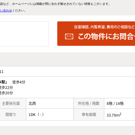
談など、ホームページには掲載が間に合わず載せきれていない情報もございます。
い合わせ
ください。
-11
本駅」
徒歩4分
歩22分
歩20分
主要採光面
北西
所在階 / 階数
8階 / 14階
2
間取り
1DK（ - ）
専有面積
33.79ｍ