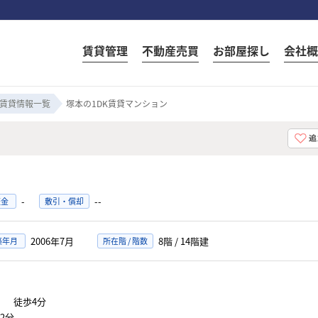
賃貸管理
不動産売買
お部屋探し
会社概
賃貸情報一覧
塚本の1DK賃貸マンション
-
--
証金
敷引・償却
2006年7月
8階 / 14階建
築年月
所在階 / 階数
」
徒歩4分
2分