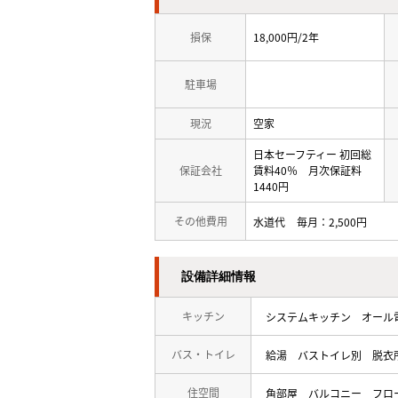
損保
18,000円/2年
駐車場
現況
空家
日本セーフティー 初回総
保証会社
賃料40％ 月次保証料
1440円
その他費用
水道代
毎月
2,500円
設備詳細情報
キッチン
システムキッチン
オール
バス・トイレ
給湯
バストイレ別
脱衣
住空間
角部屋
バルコニー
フロ