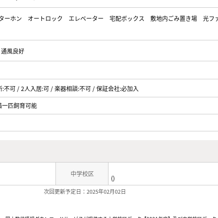
ンターホン
オートロック
エレベーター
宅配ボックス
敷地内ごみ置き場
光フ
通風良好
所:不可 / 2人入居:可 / 楽器相談:不可 / 保証会社:必加入
猫一匹飼育可能
中学校区
()
次回更新予定日：2025年02月02日