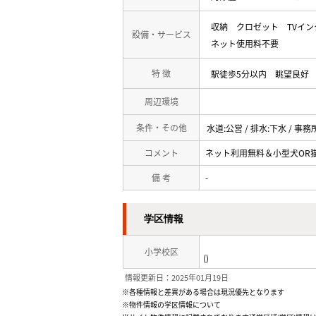
収納
クロゼット
TVイ
設備・サービス
ネット使用料不要
特 徴
駅徒歩5分以内
眺望良好
周辺環境
条件・その他
水道:公営 / 排水:下水 / 事務
コメント
ネット利用無料＆小型犬OR
備 考
-
学区情報
小学校区
()
情報更新日：2025年01月19日
※各種情報と差異がある場合は現況優先となります
※物件情報の学区情報について