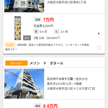
大阪府大阪市淀川区塚本3丁目
7万円
305
8,000円
0ヶ月
2ヶ月
敷
礼
2
3階
1DK（28.64ｍ
）
JR塚本駅・阪急十三駅利用可能のアクセス、インターネット利用料
無料です！
メゾン ド ボヌール
マンション
阪急神戸本線
十三駅
/ 徒歩10分
築年月2019年12月 / 9階建
大阪府大阪市淀川区十三元今里3丁目
8.8万円
401