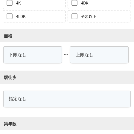
4K
4DK
4LDK
それ以上
面積
～
駅徒歩
築年数