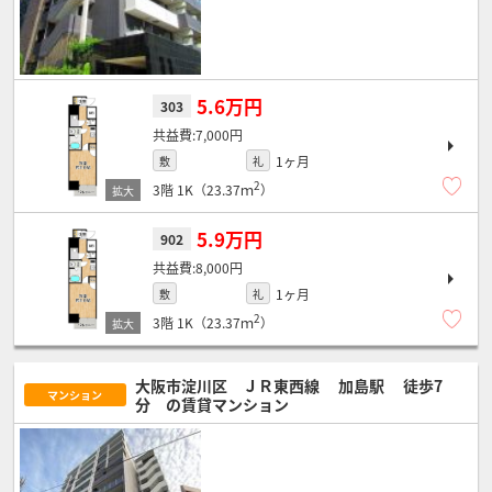
5.6万円
303
7,000円
1ヶ月
敷
礼
2
3階
1K（23.37ｍ
）
5.9万円
902
8,000円
1ヶ月
敷
礼
2
3階
1K（23.37ｍ
）
大阪市淀川区 ＪＲ東西線
加島駅
徒歩7
マンション
分
の賃貸マンション