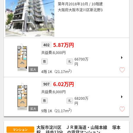
築年月2018年10月 / 10階建
大阪府大阪市淀川区新北野3
5.87万円
402
8,000円
66700万
敷
礼
円
2
4階
1K（21.17ｍ
）
6.02万円
907
8,000円
68200万
敷
礼
円
2
9階
1K（21.17ｍ
）
大阪市淀川区 ＪＲ東海道・山陽本線
塚本
マンション
駅
徒歩13分
の賃貸マンション