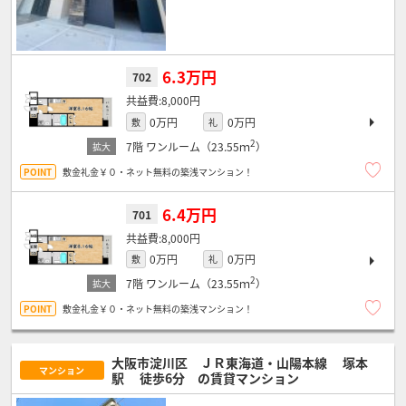
6.3万円
702
8,000円
0万円
0万円
敷
礼
2
7階
ワンルーム（23.55ｍ
）
敷金礼金￥０・ネット無料の築浅マンション！
6.4万円
701
8,000円
0万円
0万円
敷
礼
2
7階
ワンルーム（23.55ｍ
）
敷金礼金￥０・ネット無料の築浅マンション！
大阪市淀川区 ＪＲ東海道・山陽本線
塚本
マンション
駅
徒歩6分
の賃貸マンション