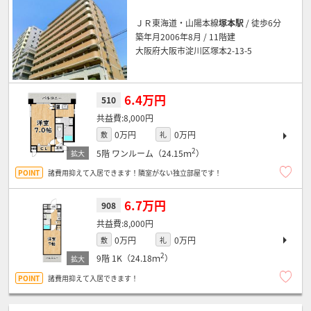
ＪＲ東海道・山陽本線
塚本駅
/ 徒歩6分
築年月2006年8月 / 11階建
大阪府大阪市淀川区塚本2-13-5
6.4万円
510
8,000円
0万円
0万円
敷
礼
2
5階
ワンルーム（24.15ｍ
）
諸費用抑えて入居できます！隣室がない独立部屋です！
6.7万円
908
8,000円
0万円
0万円
敷
礼
2
9階
1K（24.18ｍ
）
諸費用抑えて入居できます！