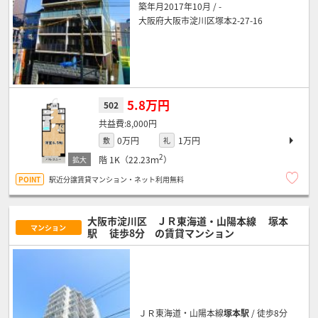
築年月2017年10月 / -
大阪府大阪市淀川区塚本2-27-16
5.8万円
502
8,000円
0万円
1万円
敷
礼
2
階
1K（22.23ｍ
）
駅近分譲賃貸マンション・ネット利用無料
大阪市淀川区 ＪＲ東海道・山陽本線
塚本
マンション
駅
徒歩8分
の賃貸マンション
ＪＲ東海道・山陽本線
塚本駅
/ 徒歩8分