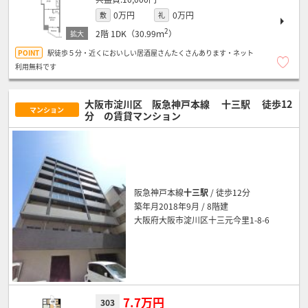
0万円
0万円
敷
礼
2
2階
1DK（30.99ｍ
）
駅徒歩５分・近くにおいしい居酒屋さんたくさんあります・ネット
利用無料です
大阪市淀川区 阪急神戸本線
十三駅
徒歩12
マンション
分
の賃貸マンション
阪急神戸本線
十三駅
/ 徒歩12分
築年月2018年9月 / 8階建
大阪府大阪市淀川区十三元今里1-8-6
7.7万円
303