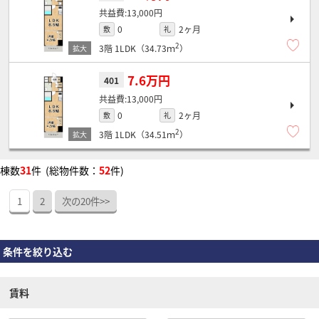
13,000円
0
2ヶ月
敷
礼
2
3階
1LDK（34.73ｍ
）
7.6万円
401
13,000円
0
2ヶ月
敷
礼
2
3階
1LDK（34.51ｍ
）
棟数
31
件 (総物件数：
52
件)
1
2
次の20件>>
条件を絞り込む
賃料