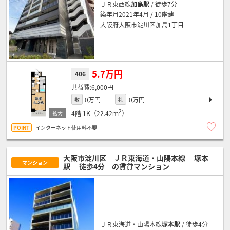
ＪＲ東西線
加島駅
/ 徒歩7分
築年月2021年4月 / 10階建
大阪府大阪市淀川区加島1丁目
5.7万円
406
6,000円
0万円
0万円
敷
礼
2
4階
1K（22.42ｍ
）
インターネット使用料不要
大阪市淀川区 ＪＲ東海道・山陽本線
塚本
マンション
駅
徒歩4分
の賃貸マンション
ＪＲ東海道・山陽本線
塚本駅
/ 徒歩4分