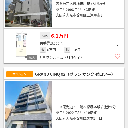
阪急神戸本線
神崎川駅
/ 徒歩9分
築年月2008年4月 / 3階建
大阪府大阪市淀川区三津屋南1
6.1万円
305
8,500円
0万円
1ヶ月
敷
礼
2
3階
ワンルーム（31.76ｍ
）
GRAND CINQ 02（グラン サンク ゼロツー）
マンション
ＪＲ東海道・山陽本線
塚本駅
/ 徒歩9分
築年月2022年8月 / 10階建
大阪府大阪市淀川区塚本2丁目