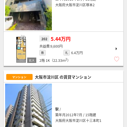
大阪府大阪市淀川区塚本2
5.44万円
202
9,600円
6.4万円
敷
礼
2
2階
1K（22.33ｍ
）
大阪市淀川区
の賃貸マンション
マンション
駅
/
築年月2012年7月 / 15階建
大阪府大阪市淀川区十三本町1