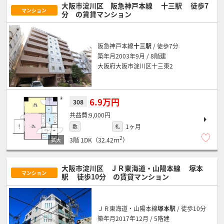
大阪市淀川区 阪急神戸本線
十三駅
徒歩7
マンション
分
の賃貸マンション
阪急神戸本線
十三駅
/ 徒歩7分
築年月2003年9月 / 8階建
大阪府大阪市淀川区十三東2
6.9万円
308
9,000円
1ヶ月
敷
礼
2
3階
1DK（32.42ｍ
）
大阪市淀川区 ＪＲ東海道・山陽本線
塚本
マンション
駅
徒歩10分
の賃貸マンション
ＪＲ東海道・山陽本線
塚本駅
/ 徒歩10分
築年月2017年12月 / 5階建