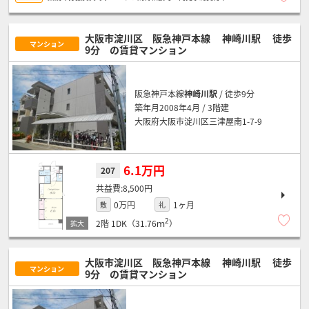
大阪市淀川区 阪急神戸本線
神崎川駅
徒歩
マンション
9分
の賃貸マンション
阪急神戸本線
神崎川駅
/ 徒歩9分
築年月2008年4月 / 3階建
大阪府大阪市淀川区三津屋南1-7-9
6.1万円
207
8,500円
0万円
1ヶ月
敷
礼
2
2階
1DK（31.76ｍ
）
大阪市淀川区 阪急神戸本線
神崎川駅
徒歩
マンション
9分
の賃貸マンション