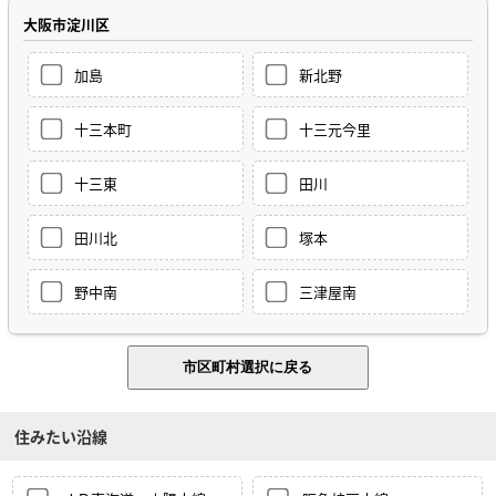
大阪市淀川区
加島
新北野
十三本町
十三元今里
十三東
田川
田川北
塚本
野中南
三津屋南
住みたい沿線