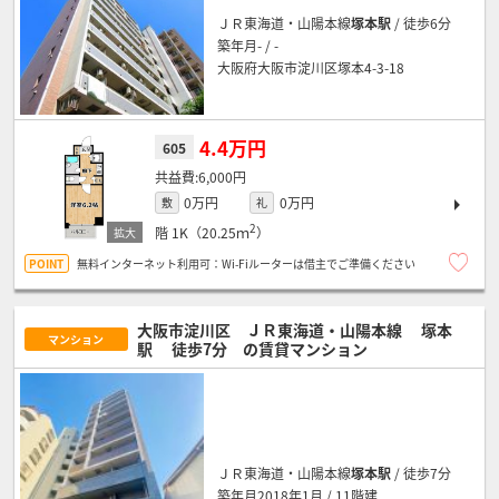
ＪＲ東海道・山陽本線
塚本駅
/ 徒歩6分
築年月- / -
大阪府大阪市淀川区塚本4-3-18
4.4万円
605
6,000円
0万円
0万円
敷
礼
2
階
1K（20.25ｍ
）
無料インターネット利用可：Wi-Fiルーターは借主でご準備ください
大阪市淀川区 ＪＲ東海道・山陽本線
塚本
マンション
駅
徒歩7分
の賃貸マンション
ＪＲ東海道・山陽本線
塚本駅
/ 徒歩7分
築年月2018年1月 / 11階建