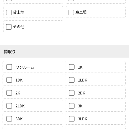
貸土地
駐車場
その他
間取り
ワンルーム
1K
1DK
1LDK
2K
2DK
2LDK
3K
3DK
3LDK