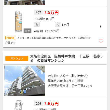
7.5万円
407
5,000円
1ヶ月
敷
礼
2
4階
1K（28.22ｍ
）
インターネット回線利用料は無料ですが、プロバイダー料金は別途
必要です
大阪市淀川区 阪急神戸本線
十三駅
徒歩5
マンション
分
の賃貸マンション
阪急神戸本線
十三駅
/ 徒歩5分
築年月2008年2月 / 10階建
大阪府大阪市淀川区十三東3-23-9
7.6万円
204
10,000円