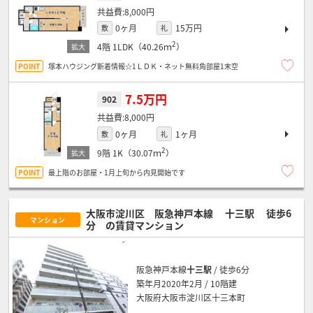
8,000円
0ヶ月
15万円
敷
礼
2
4階
1LDK（40.26ｍ
）
塚本ハウジング新着情報☆1ＬＤＫ・ネット無料角部屋1末空
7.5万円
902
8,000円
0ヶ月
1ヶ月
敷
礼
2
9階
1K（30.07ｍ
）
最上階のお部屋・1月上旬から内見開始です
大阪市淀川区 阪急神戸本線
十三駅
徒歩6
マンション
分
の賃貸マンション
阪急神戸本線
十三駅
/ 徒歩6分
築年月2020年2月 / 10階建
大阪府大阪市淀川区十三本町