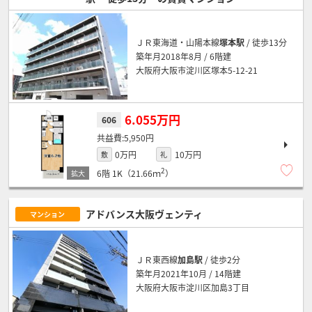
ＪＲ東海道・山陽本線
塚本駅
/ 徒歩13分
築年月2018年8月 / 6階建
大阪府大阪市淀川区塚本5-12-21
6.055万円
606
5,950円
0万円
10万円
敷
礼
2
6階
1K（21.66ｍ
）
アドバンス大阪ヴェンティ
マンション
ＪＲ東西線
加島駅
/ 徒歩2分
築年月2021年10月 / 14階建
大阪府大阪市淀川区加島3丁目