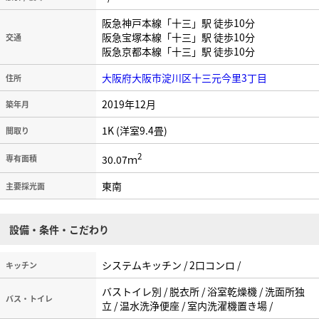
阪急神戸本線「十三」駅 徒歩10分
阪急宝塚本線「十三」駅 徒歩10分
交通
阪急京都本線「十三」駅 徒歩10分
大阪府大阪市淀川区十三元今里3丁目
住所
2019年12月
築年月
1K (洋室9.4畳)
間取り
2
30.07ｍ
専有面積
東南
主要採光面
設備・条件・こだわり
システムキッチン / 2口コンロ /
キッチン
バストイレ別 / 脱衣所 / 浴室乾燥機 / 洗面所独
バス・トイレ
立 / 温水洗浄便座 / 室内洗濯機置き場 /