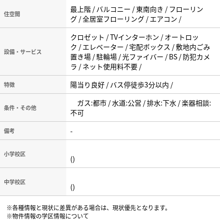
最上階 / バルコニー / 東南向き / フローリン
住空間
グ / 全居室フローリング / エアコン /
クロゼット / TVインターホン / オートロッ
ク / エレベーター / 宅配ボックス / 敷地内ごみ
設備・サービス
置き場 / 駐輪場 / 光ファイバー / BS / 防犯カメ
ラ / ネット使用料不要 /
陽当り良好 / バス停徒歩3分以内 /
特徴
ガス:都市 / 水道:公営 / 排水:下水 / 楽器相談:
条件・その他
不可
-
備考
小学校区
()
中学校区
()
※各種情報と現状に差異がある場合は、現状優先となります。
※物件情報の学区情報について