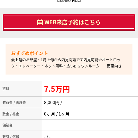
WEB来店予約はこちら
最上階のお部屋・1月上旬から内見開始です内見可能☆オートロッ
ク・エレベーター・ネット無料・広いBIG ワンルーム ・南東向き
7.5万円
賃料
8,000円 /
共益費 / 管理費
0ヶ月 / 1ヶ月
敷金 / 礼金
-
保証金
- / -
敷引 / 償却