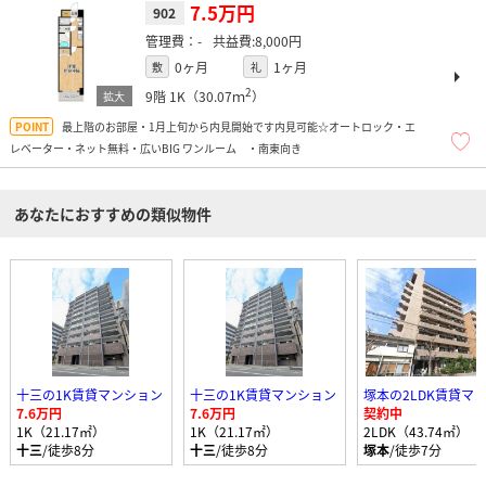
7.5万円
902
-
8,000円
0ヶ月
1ヶ月
敷
礼
2
9階
1K（30.07ｍ
）
最上階のお部屋・1月上旬から内見開始です内見可能☆オートロック・エ
レベーター・ネット無料・広いBIG ワンルーム ・南東向き
あなたにおすすめの類似物件
十三の1K賃貸マンション
十三の1K賃貸マンション
7.6万円
7.6万円
契約中
1K（21.17㎡）
1K（21.17㎡）
2LDK（43.74㎡）
十三
/徒歩8分
十三
/徒歩8分
塚本
/徒歩7分