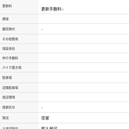
更新料
更新手数料:-
損保
-
鍵交換代
その他費用
保証会社
仲介手数料
バイク置き場
駐車場
近隣駐車場
周辺環境
-
借家区分
空家
現況
即入居可
入居可能日