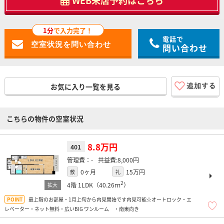
WEB来店予約はこちら
1分
で入力完了！
電話で
問い合わせ
お気に入り一覧を見る
こちらの物件の空室状況
8.8万円
401
-
8,000円
0ヶ月
15万円
敷
礼
2
4階
1LDK（40.26ｍ
）
最上階のお部屋・1月上旬から内見開始です内見可能☆オートロック・エ
レベーター・ネット無料・広いBIG ワンルーム ・南東向き