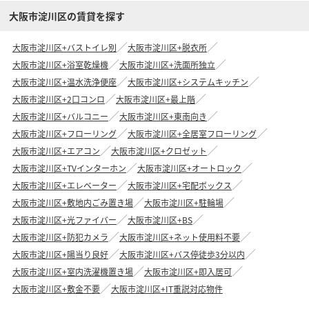
大阪市淀川区の賃貸を探す
大阪市淀川区+バストイレ別
大阪市淀川区+脱衣所
大阪市淀川区+浴室乾燥機
大阪市淀川区+洗面所独立
大阪市淀川区+温水洗浄便座
大阪市淀川区+システムキッチン
大阪市淀川区+2口コンロ
大阪市淀川区+最上階
大阪市淀川区+バルコニー
大阪市淀川区+東南向き
大阪市淀川区+フローリング
大阪市淀川区+全居室フローリング
大阪市淀川区+エアコン
大阪市淀川区+クロゼット
大阪市淀川区+TVインターホン
大阪市淀川区+オートロック
大阪市淀川区+エレベーター
大阪市淀川区+宅配ボックス
大阪市淀川区+敷地内ごみ置き場
大阪市淀川区+駐輪場
大阪市淀川区+光ファイバー
大阪市淀川区+BS
大阪市淀川区+防犯カメラ
大阪市淀川区+ネット使用料不要
大阪市淀川区+陽当り良好
大阪市淀川区+バス停徒歩3分以内
大阪市淀川区+室内洗濯機置き場
大阪市淀川区+即入居可
大阪市淀川区+敷金不要
大阪市淀川区+IT重説対応物件