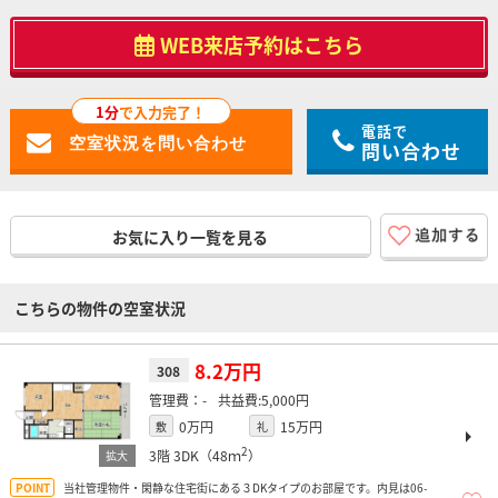
WEB来店予約はこちら
1分
で入力完了！
電話で
問い合わせ
お気に入り一覧を見る
こちらの物件の空室状況
8.2万円
308
-
5,000円
0万円
15万円
敷
礼
2
3階
3DK（48ｍ
）
当社管理物件・閑静な住宅街にある３DKタイプのお部屋です。内見は06-