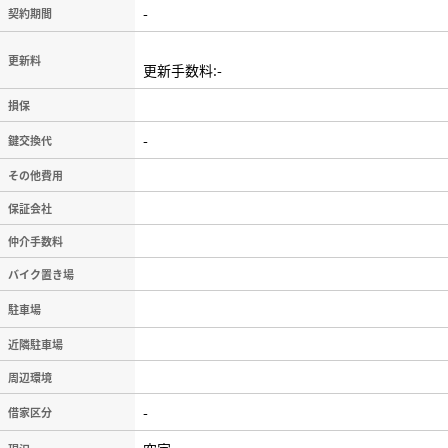
-
契約期間
更新料
更新手数料:-
損保
-
鍵交換代
その他費用
保証会社
仲介手数料
バイク置き場
駐車場
近隣駐車場
周辺環境
-
借家区分