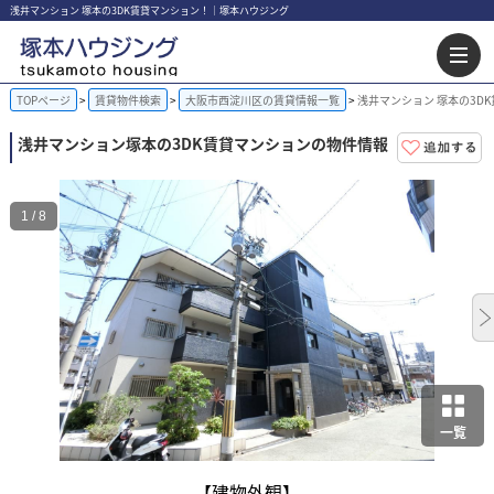
浅井マンション 塚本の3DK賃貸マンション！｜塚本ハウジング
TOPページ
賃貸物件検索
大阪市西淀川区の賃貸情報一覧
浅井マンション 塚本の3D
浅井マンション
塚本の3DK賃貸マンションの物件情報
1 / 8
一覧
【建物外観】