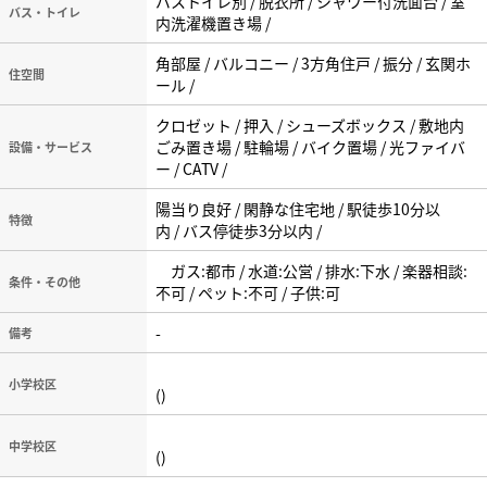
バストイレ別 / 脱衣所 / シャワー付洗面台 / 室
バス・トイレ
内洗濯機置き場 /
角部屋 / バルコニー / 3方角住戸 / 振分 / 玄関ホ
住空間
ール /
クロゼット / 押入 / シューズボックス / 敷地内
ごみ置き場 / 駐輪場 / バイク置場 / 光ファイバ
設備・サービス
ー / CATV /
陽当り良好 / 閑静な住宅地 / 駅徒歩10分以
特徴
内 / バス停徒歩3分以内 /
ガス:都市 / 水道:公営 / 排水:下水 / 楽器相談:
条件・その他
不可 / ペット:不可 / 子供:可
-
備考
小学校区
()
中学校区
()