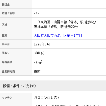
-
保証金
- / -
敷引 / 償却
ＪＲ東海道・山陽本線「塚本」駅 徒歩6分
交通
阪神本線「姫島」駅 徒歩20分
大阪府大阪市西淀川区柏里1丁目
住所
1978年3月
築年月
3DK (-)
間取り
2
48ｍ
専有面積
東南
主要採光面
設備・条件・こだわり
ガスコンロ対応 /
キッチン