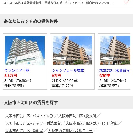
6477-4556迄★当社管理物件・閑静な住宅街に佇むファミリー様向けのマンショ
ン。敷地内駐車場・駐輪場・バイク置き場あり。近くに大きな公園もあり、子供様
がいるご家族も嬉しいですね。柏里小学校区
あなたにおすすめの類似物件
グランピア千船
シャンクレール塚本
8.8万円
9万円
契約中
3LDK（70.50㎡）
2LDK（50.00㎡）
2LDK（43.74㎡）
千船
/徒歩5分
塚本
/徒歩7分
塚本
/徒歩7分
大阪市西淀川区の賃貸を探す
大阪市西淀川区+バストイレ別
大阪市西淀川区+脱衣所
大阪市西淀川区+シャワー付洗面台
大阪市西淀川区+ガスコンロ対応
大阪市西淀川区+角部屋
大阪市西淀川区+バルコニー