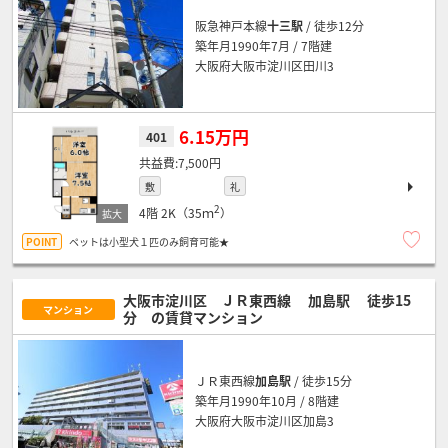
阪急神戸本線
十三駅
/ 徒歩12分
築年月1990年7月 / 7階建
大阪府大阪市淀川区田川3
6.15万円
401
7,500円
敷
礼
2
4階
2K（35ｍ
）
ペットは小型犬１匹のみ飼育可能★
大阪市淀川区 ＪＲ東西線
加島駅
徒歩15
マンション
分
の賃貸マンション
ＪＲ東西線
加島駅
/ 徒歩15分
築年月1990年10月 / 8階建
大阪府大阪市淀川区加島3