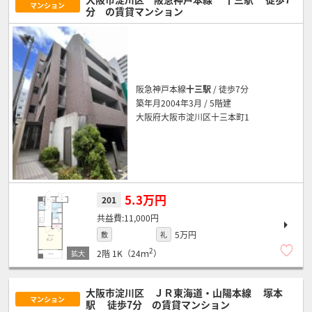
マンション
分
の賃貸マンション
阪急神戸本線
十三駅
/ 徒歩7分
築年月2004年3月 / 5階建
大阪府大阪市淀川区十三本町1
5.3万円
201
11,000円
5万円
敷
礼
2
2階
1K（24ｍ
）
大阪市淀川区 ＪＲ東海道・山陽本線
塚本
マンション
駅
徒歩7分
の賃貸マンション