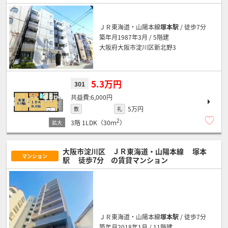
ＪＲ東海道・山陽本線
塚本駅
/ 徒歩7分
築年月1987年3月 / 5階建
大阪府大阪市淀川区新北野3
5.3万円
301
6,000円
5万円
敷
礼
2
3階
1LDK（30ｍ
）
大阪市淀川区 ＪＲ東海道・山陽本線
塚本
マンション
駅
徒歩7分
の賃貸マンション
ＪＲ東海道・山陽本線
塚本駅
/ 徒歩7分
築年月2018年1月 / 11階建