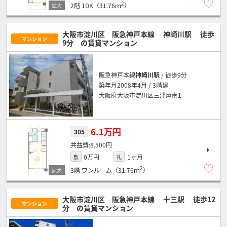
2
2階
1DK（31.76ｍ
）
大阪市淀川区 阪急神戸本線
神崎川駅
徒歩
マンション
9分
の賃貸マンション
阪急神戸本線
神崎川駅
/ 徒歩9分
築年月2008年4月 / 3階建
大阪府大阪市淀川区三津屋南1
6.1万円
305
8,500円
0万円
1ヶ月
敷
礼
2
3階
ワンルーム（31.76ｍ
）
大阪市淀川区 阪急神戸本線
十三駅
徒歩12
マンション
分
の賃貸マンション