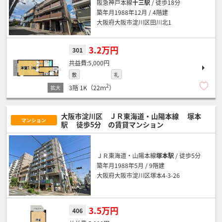
阪急神戸本線
十三駅
/ 徒歩18分
築年月1988年12月 / 4階建
大阪府大阪市淀川区田川北1
3.2万円
301
5,000円
敷
礼
2
3階
1K（22ｍ
）
大阪市淀川区 ＪＲ東海道・山陽本線
塚本
マンション
駅
徒歩5分
の賃貸マンション
ＪＲ東海道・山陽本線
塚本駅
/ 徒歩5分
築年月1988年5月 / 9階建
大阪府大阪市淀川区塚本4-3-26
3.5万円
406