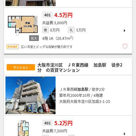
4.5万円
401
3,000円
0万円
5万円
敷
礼
2
4階
1K（26.47ｍ
）
広い洋室とビッグな収納が魅力的です
大阪市淀川区 ＪＲ東西線
加島駅
徒歩2
マンション
分
の賃貸マンション
ＪＲ東西線
加島駅
/ 徒歩2分
築年月2000年10月 / 4階建
大阪府大阪市淀川区加島3-1-25
5.2万円
401
7,500円