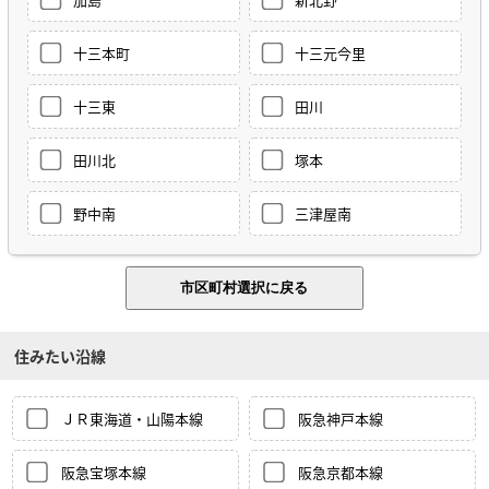
十三本町
十三元今里
十三東
田川
田川北
塚本
野中南
三津屋南
住みたい沿線
ＪＲ東海道・山陽本線
阪急神戸本線
阪急宝塚本線
阪急京都本線