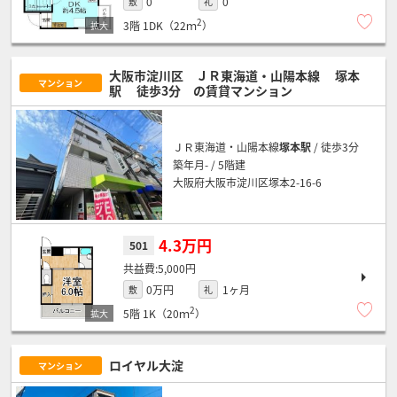
0
0
敷
礼
2
3階
1DK（22ｍ
）
大阪市淀川区 ＪＲ東海道・山陽本線
塚本
マンション
駅
徒歩3分
の賃貸マンション
ＪＲ東海道・山陽本線
塚本駅
/ 徒歩3分
築年月- / 5階建
大阪府大阪市淀川区塚本2-16-6
4.3万円
501
5,000円
0万円
1ヶ月
敷
礼
2
5階
1K（20ｍ
）
ロイヤル大淀
マンション