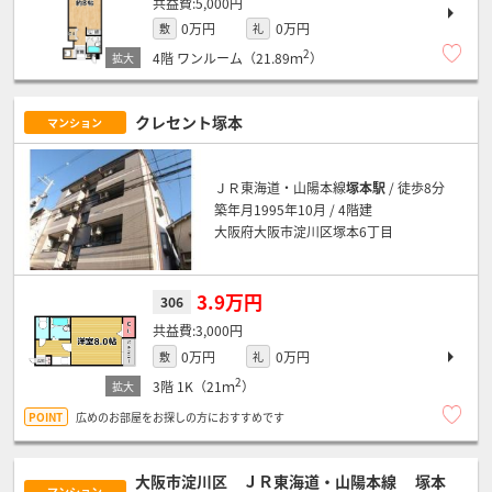
5,000円
0万円
0万円
敷
礼
2
4階
ワンルーム（21.89ｍ
）
クレセント塚本
マンション
ＪＲ東海道・山陽本線
塚本駅
/ 徒歩8分
築年月1995年10月 / 4階建
大阪府大阪市淀川区塚本6丁目
3.9万円
306
3,000円
0万円
0万円
敷
礼
2
3階
1K（21ｍ
）
広めのお部屋をお探しの方におすすめです
大阪市淀川区 ＪＲ東海道・山陽本線
塚本
マンション