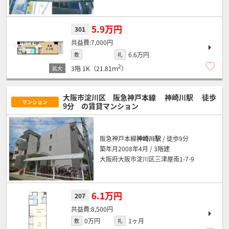
5.9万円
301
7,000円
6.6万円
敷
礼
2
3階
1K（21.81ｍ
）
大阪市淀川区 阪急神戸本線
神崎川駅
徒歩
マンション
9分
の賃貸マンション
阪急神戸本線
神崎川駅
/ 徒歩9分
築年月2008年4月 / 3階建
大阪府大阪市淀川区三津屋南1-7-9
6.1万円
207
8,500円
0万円
1ヶ月
敷
礼