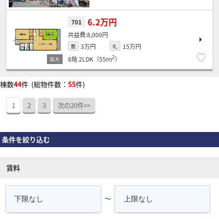
6.2万円
701
8,000円
3万円
15万円
敷
礼
2
8階
2LDK（55ｍ
）
棟数
44
件 (総物件数：
55
件)
1
2
3
次の20件>>
条件を絞り込む
賃料
～