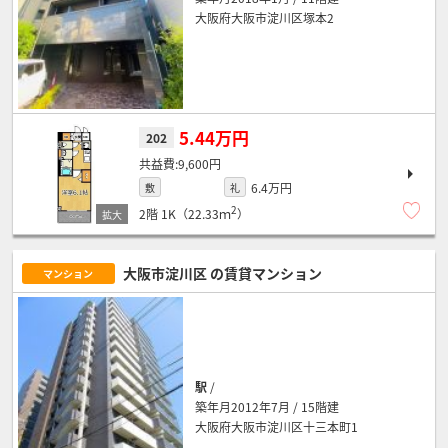
大阪府大阪市淀川区塚本2
5.44万円
202
9,600円
6.4万円
敷
礼
2
2階
1K（22.33ｍ
）
大阪市淀川区
の賃貸マンション
マンション
駅
/
築年月2012年7月 / 15階建
大阪府大阪市淀川区十三本町1