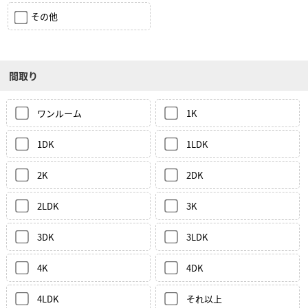
その他
間取り
ワンルーム
1K
1DK
1LDK
2K
2DK
2LDK
3K
3DK
3LDK
4K
4DK
4LDK
それ以上