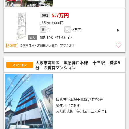
5.7万円
501
3,000円
0
6万円
敷
礼
2
5階
1DK（27.68ｍ
）
５階角部屋・淀川花火大会が一望できます
大阪市淀川区 阪急神戸本線
十三駅
徒歩9
マンション
分
の賃貸マンション
阪急神戸本線
十三駅
/ 徒歩9分
築年月- / 7階建
大阪府大阪市淀川区十三元今里1