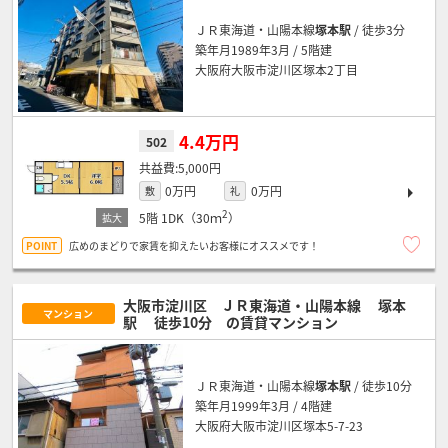
ＪＲ東海道・山陽本線
塚本駅
/ 徒歩3分
築年月1989年3月 / 5階建
大阪府大阪市淀川区塚本2丁目
4.4万円
502
5,000円
0万円
0万円
敷
礼
2
5階
1DK（30ｍ
）
広めのまどりで家賃を抑えたいお客様にオススメです！
大阪市淀川区 ＪＲ東海道・山陽本線
塚本
マンション
駅
徒歩10分
の賃貸マンション
ＪＲ東海道・山陽本線
塚本駅
/ 徒歩10分
築年月1999年3月 / 4階建
大阪府大阪市淀川区塚本5-7-23