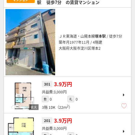
駅
徒歩7分
の賃貸マンション
ＪＲ東海道・山陽本線
塚本駅
/ 徒歩7分
築年月1977年11月 / 4階建
大阪府大阪市淀川区塚本2
3.9万円
301
3,000円
0
0
敷
礼
2
3階
1DK（22ｍ
）
3.9万円
201
3,000円