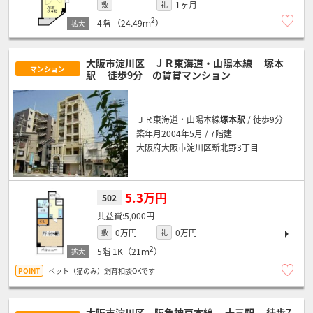
1ヶ月
敷
礼
2
4階
（24.49ｍ
）
大阪市淀川区 ＪＲ東海道・山陽本線
塚本
マンション
駅
徒歩9分
の賃貸マンション
ＪＲ東海道・山陽本線
塚本駅
/ 徒歩9分
築年月2004年5月 / 7階建
大阪府大阪市淀川区新北野3丁目
5.3万円
502
5,000円
0万円
0万円
敷
礼
2
5階
1K（21ｍ
）
ペット（猫のみ）飼育相談OKです
大阪市淀川区 阪急神戸本線
十三駅
徒歩7