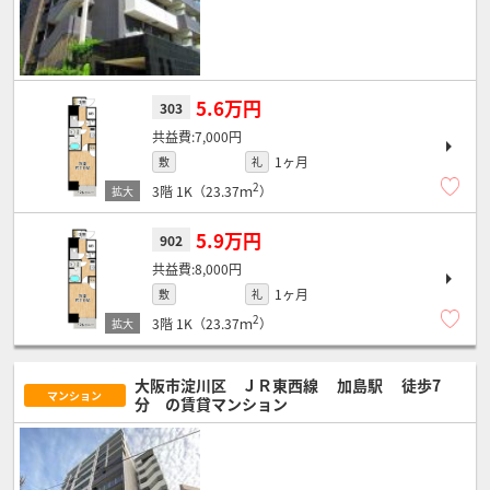
5.6万円
303
7,000円
1ヶ月
敷
礼
2
3階
1K（23.37ｍ
）
5.9万円
902
8,000円
1ヶ月
敷
礼
2
3階
1K（23.37ｍ
）
大阪市淀川区 ＪＲ東西線
加島駅
徒歩7
マンション
分
の賃貸マンション