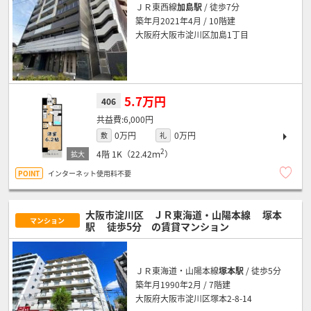
ＪＲ東西線
加島駅
/ 徒歩7分
築年月2021年4月 / 10階建
大阪府大阪市淀川区加島1丁目
5.7万円
406
6,000円
0万円
0万円
敷
礼
2
4階
1K（22.42ｍ
）
インターネット使用料不要
大阪市淀川区 ＪＲ東海道・山陽本線
塚本
マンション
駅
徒歩5分
の賃貸マンション
ＪＲ東海道・山陽本線
塚本駅
/ 徒歩5分
築年月1990年2月 / 7階建
大阪府大阪市淀川区塚本2-8-14