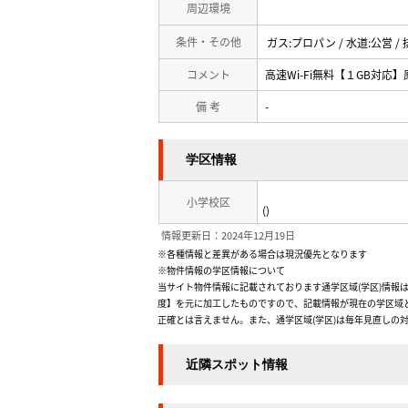
周辺環境
条件・その他
ガス:プロパン / 水道:公営 /
コメント
高速Wi-Fi無料【１GB対
備 考
-
学区情報
小学校区
()
情報更新日：2024年12月19日
※各種情報と差異がある場合は現況優先となります
※物件情報の学区情報について
当サイト物件情報に記載されております通学区域(学区)情報は
度】を元に加工したものですので、記載情報が現在の学区域
正確とは言えません。また、通学区域(学区)は毎年見直しの
近隣スポット情報