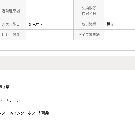
契約期間
近隣駐車場
- -
借家区分
入居可能日
即入居可
取引態様
媒介
仲介手数料
バイク置き場
置き場
ト
エアコン
クス
TVインターホン
駐輪場