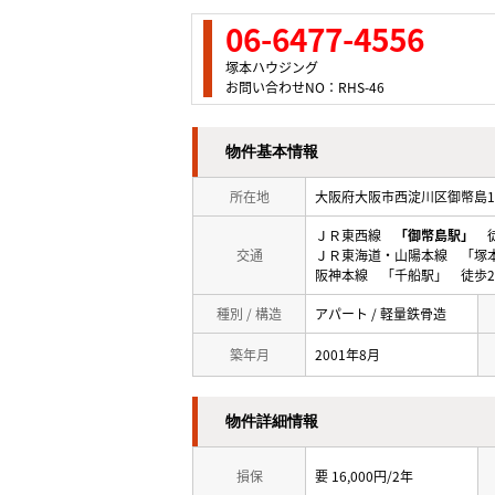
06-6477-4556
塚本ハウジング
お問い合わせNO：RHS-46
物件基本情報
所在地
大阪府大阪市西淀川区御幣島
ＪＲ東西線
「御幣島駅」
徒
交通
ＪＲ東海道・山陽本線 「塚本
阪神本線 「千船駅」 徒歩2
種別 / 構造
アパート / 軽量鉄骨造
築年月
2001年8月
物件詳細情報
損保
要 16,000円/2年