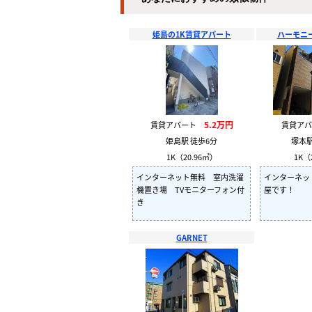
姫島の1K賃貸アパート
ハーモニ
5.2万円
賃貸アパート
賃貸ア
姫島駅 徒歩6分
塚本駅
1K（20.96㎡）
1K（
インターネット無料 室内洗濯
インターネッ
機置き場 TVモニターフォン付
屋です！
き
GARNET