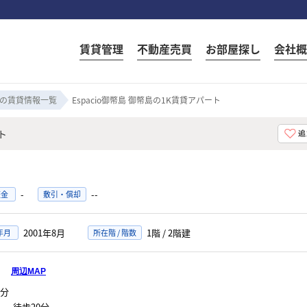
賃貸管理
不動産売買
お部屋探し
会社概
の賃貸情報一覧
Espacio御幣島 御幣島の1K賃貸アパート
ト
-
--
証金
敷引・償却
2001年8月
1階 / 2階建
年月
所在階 / 階数
丁目
周辺MAP
分
 徒歩20分