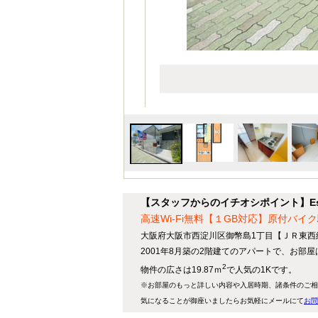
【スタッフからのイチオシポイント】Esp
高速Wi-Fi無料【１GB対応】原付バイ
大阪府大阪市西淀川区御幣島1丁目【ＪＲ東西
2001年8月築の2階建てのアパートで、お部
2
物件の広さは19.87ｍ
で人気の1Kです。
※お部屋のもっと詳しい内容や入居時期、諸条件のご相
気になることが御座いましたらお気軽にメールにて
お問