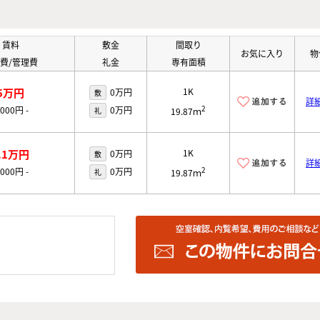
賃料
敷金
間取り
お気に入り
物
費/管理費
礼金
専有面積
5万円
1K
0万円
敷
詳
2
,000円
-
0万円
礼
19.87ｍ
.1万円
1K
0万円
敷
詳
2
,000円
-
0万円
礼
19.87ｍ