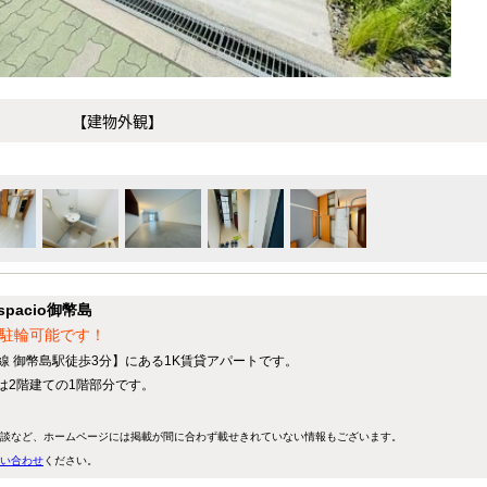
【建物外観】
acio御幣島
ク駐輪可能です！
線 御幣島駅徒歩3分】にある1K賃貸アパートです。
屋は2階建ての1階部分です。
談など、ホームページには掲載が間に合わず載せきれていない情報もございます。
い合わせ
ください。