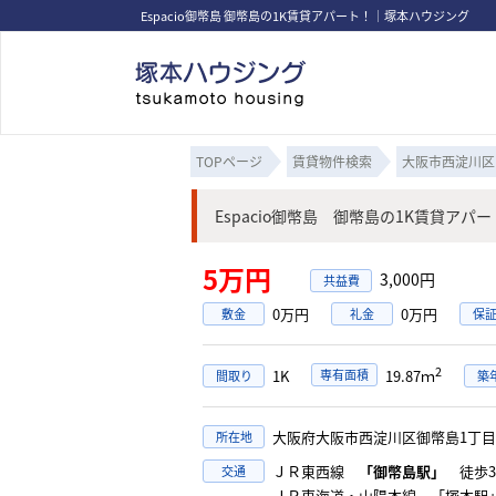
Espacio御幣島 御幣島の1K賃貸アパート！｜塚本ハウジング
TOPページ
賃貸物件検索
大阪市西淀川区
Espacio御幣島 御幣島の1K賃貸アパー
5万円
3,000円
0万円
0万円
敷金
礼金
保
2
1K
専有面積
19.87ｍ
間取り
築
大阪府大阪市西淀川区御幣島1
所在地
ＪＲ東西線
「御幣島駅」
徒歩3
交通
ＪＲ東海道・山陽本線 「塚本駅」