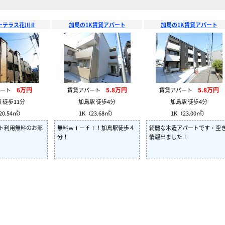
ーテラス花川Ⅱ
加島の1K賃貸アパート
加島の1K賃貸アパート
6万円
5.8万円
5.8万円
パート
賃貸アパート
賃貸アパート
 徒歩11分
加島駅 徒歩4分
加島駅 徒歩4分
20.54㎡）
1K（23.68㎡）
1K（23.00㎡）
ト利用無料のお部
無料ｗｉ－ｆｉ！加島駅徒歩４
綺麗な木造アパートです・空
分！
情報出ました！