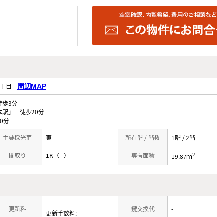
1丁目
周辺MAP
歩3分
駅」 徒歩20分
0分
主要採光面
東
所在階 / 階数
1階 / 2階
2
間取り
1K（ - ）
専有面積
19.87ｍ
更新料
鍵交換代
-
更新手数料:-