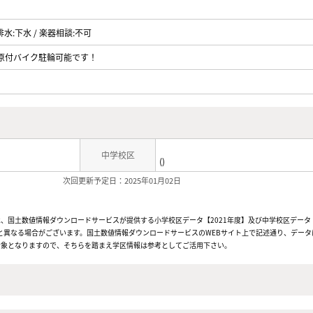
 排水:下水 / 楽器相談:不可
応】原付バイク駐輪可能です！
中学校区
()
次回更新予定日：2025年01月02日
、国土数値情報ダウンロードサービスが提供する小学校区データ【2021年度】及び中学校区データ【
と異なる場合がございます。国土数値情報ダウンロードサービスのWEBサイト上で記述通り、データ
対象となりますので、そちらを踏まえ学区情報は参考としてご活用下さい。