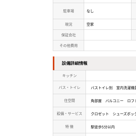
駐車場
なし
現況
空家
保証会社
その他費用
設備詳細情報
キッチン
バス・トイレ
バストイレ別
室内洗濯機
住空間
角部屋
バルコニー
ロフ
設備・サービス
クロゼット
シューズボッ
特 徴
駅徒歩5分以内