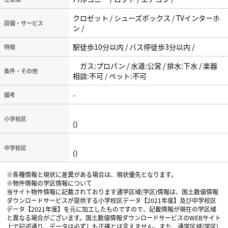
クロゼット / シューズボックス / TVインターホ
設備・サービス
ン /
駅徒歩10分以内 / バス停徒歩3分以内 /
特徴
ガス:プロパン / 水道:公営 / 排水:下水 / 楽器
条件・その他
相談:不可 / ペット:不可
-
備考
小学校区
()
中学校区
()
※各種情報と現状に差異がある場合は、現状優先となります。
※物件情報の学区情報について
当サイト物件情報に記載されております通学区域(学区)情報は、国土数値情報
ダウンロードサービスが提供する小学校区データ【2021年度】及び中学校区
データ【2021年度】を元に加工したものですので、記載情報が現在の学区域
と異なる場合がございます。国土数値情報ダウンロードサービスのWEBサイト
上で記述通り、データは必ずしも正確とは言えません。また、通学区域(学区)