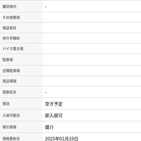
-
鍵交換代
その他費用
保証会社
仲介手数料
バイク置き場
駐車場
近隣駐車場
周辺環境
-
借家区分
空き予定
現況
即入居可
入居可能日
媒介
取引態様
2025年01月19日
情報更新日