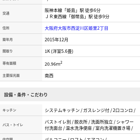
阪神本線「姫島」駅 徒歩6分
交通
ＪＲ東西線「御幣島」駅 徒歩9分
大阪府大阪市西淀川区姫里2丁目
住所
2015年12月
築年月
1K (洋室5.6畳)
間取り
2
20.96ｍ
専有面積
南西
主要採光面
設備・条件・こだわり
システムキッチン / ガスレンジ付 / 2口コンロ /
キッチン
バストイレ別 / 脱衣所 / 洗面所独立 / シャワー
バス・トイレ
付洗面台 / 温水洗浄便座 / 室内洗濯機置き場 /
バルコニー / ロフト / エアコン /
住空間