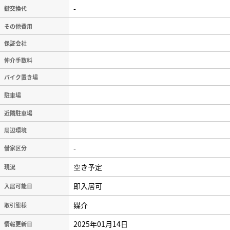
-
鍵交換代
その他費用
保証会社
仲介手数料
バイク置き場
駐車場
近隣駐車場
周辺環境
-
借家区分
空き予定
現況
即入居可
入居可能日
媒介
取引態様
2025年01月14日
情報更新日