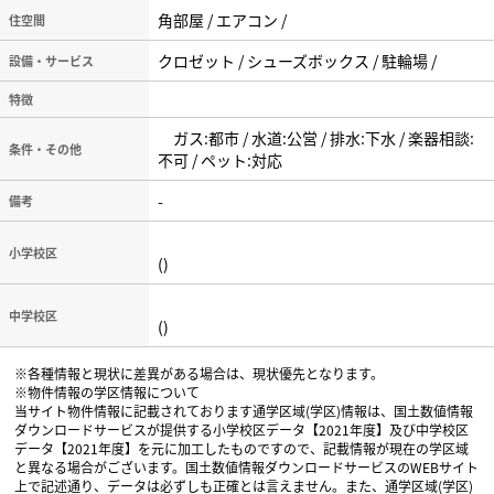
角部屋 / エアコン /
住空間
クロゼット / シューズボックス / 駐輪場 /
設備・サービス
特徴
ガス:都市 / 水道:公営 / 排水:下水 / 楽器相談:
条件・その他
不可 / ペット:対応
-
備考
小学校区
()
中学校区
()
※各種情報と現状に差異がある場合は、現状優先となります。
※物件情報の学区情報について
当サイト物件情報に記載されております通学区域(学区)情報は、国土数値情報
ダウンロードサービスが提供する小学校区データ【2021年度】及び中学校区
データ【2021年度】を元に加工したものですので、記載情報が現在の学区域
と異なる場合がございます。国土数値情報ダウンロードサービスのWEBサイト
上で記述通り、データは必ずしも正確とは言えません。また、通学区域(学区)