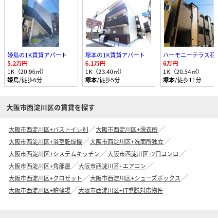
姫島の1K賃貸アパート
塚本の1K賃貸アパート
ハーモニーテラス花
5.2万円
6.1万円
6万円
1K（20.96㎡）
1K（23.40㎡）
1K（20.54㎡）
姫島
/徒歩6分
塚本
/徒歩5分
塚本
/徒歩11分
大阪市西淀川区の賃貸を探す
大阪市西淀川区+バストイレ別
大阪市西淀川区+脱衣所
大阪市西淀川区+浴室乾燥機
大阪市西淀川区+洗面所独立
大阪市西淀川区+システムキッチン
大阪市西淀川区+2口コンロ
大阪市西淀川区+角部屋
大阪市西淀川区+エアコン
大阪市西淀川区+クロゼット
大阪市西淀川区+シューズボックス
大阪市西淀川区+駐輪場
大阪市西淀川区+IT重説対応物件