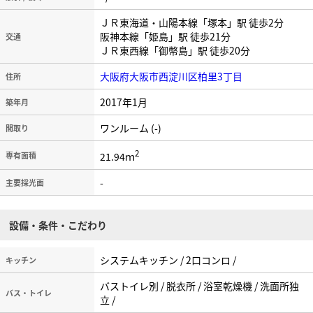
ＪＲ東海道・山陽本線「塚本」駅 徒歩2分
阪神本線「姫島」駅 徒歩21分
交通
ＪＲ東西線「御幣島」駅 徒歩20分
大阪府大阪市西淀川区柏里3丁目
住所
2017年1月
築年月
ワンルーム (-)
間取り
2
21.94ｍ
専有面積
-
主要採光面
設備・条件・こだわり
システムキッチン / 2口コンロ /
キッチン
バストイレ別 / 脱衣所 / 浴室乾燥機 / 洗面所独
バス・トイレ
立 /