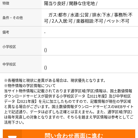
陽当り良好 / 閑静な住宅地 /
特徴
ガス:都市 / 水道:公営 / 排水:下水 / 事務所:不
条件・その他
可 / 2人入居:可 / 楽器相談:不可 / ペット:不可
-
備考
小学校区
()
中学校区
()
※各種情報と現状に差異がある場合は、現状優先となります。
※物件情報の学区情報について
当サイト物件情報に記載されております通学区域(学区)情報は、国土数値情報
ダウンロードサービスが提供する小学校区データ【2021年度】及び中学校区
データ【2021年度】を元に加工したものですので、記載情報が現在の学区域
と異なる場合がございます。国土数値情報ダウンロードサービスのWEBサイト
上で記述通り、データは必ずしも正確とは言えません。また、通学区域(学区)
は毎年見直しの対象となりますので、そちらを踏まえ学区情報は参考としてご
活用下さい。