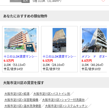
5階
1LDK（31.44ｍ
）
あなたにおすすめの類似物件
十三の1LDK賃貸マンション
十三の1LDK賃貸マンション
メゾン ド ボヌー
9.5万円
9.5万円
8.8万円
1LDK（53.13㎡）
1LDK（28.10㎡）
1LDK（40.26㎡）
十三
/徒歩14分
十三
/徒歩7分
十三
/徒歩10分
大阪市淀川区の賃貸を探す
大阪市淀川区+給湯
大阪市淀川区+バストイレ別
大阪市淀川区+浴室乾燥機
大阪市淀川区+シャワー付洗面台
大阪市淀川区+温水洗浄便座
大阪市淀川区+システムキッチン