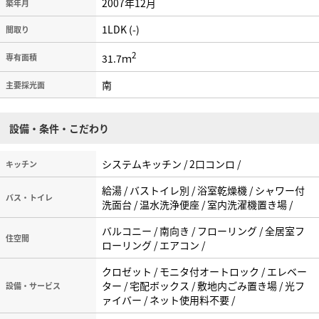
2007年12月
築年月
1LDK (-)
間取り
2
31.7ｍ
専有面積
南
主要採光面
設備・条件・こだわり
システムキッチン / 2口コンロ /
キッチン
給湯 / バストイレ別 / 浴室乾燥機 / シャワー付
バス・トイレ
洗面台 / 温水洗浄便座 / 室内洗濯機置き場 /
バルコニー / 南向き / フローリング / 全居室フ
住空間
ローリング / エアコン /
クロゼット / モニタ付オートロック / エレベー
ター / 宅配ボックス / 敷地内ごみ置き場 / 光フ
設備・サービス
ァイバー / ネット使用料不要 /