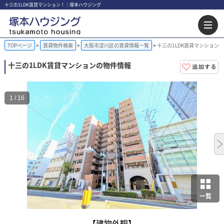
十三の1LDK賃貸マンション！｜塚本ハウジング
TOPページ
賃貸物件検索
大阪市淀川区の賃貸情報一覧
十三の1LDK賃貸マンション
十三の1LDK賃貸マンションの物件情報
1 / 16
一覧
【建物外観】