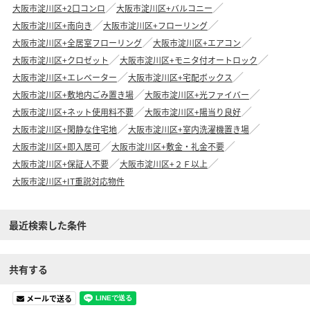
大阪市淀川区+2口コンロ
大阪市淀川区+バルコニー
大阪市淀川区+南向き
大阪市淀川区+フローリング
大阪市淀川区+全居室フローリング
大阪市淀川区+エアコン
大阪市淀川区+クロゼット
大阪市淀川区+モニタ付オートロック
大阪市淀川区+エレベーター
大阪市淀川区+宅配ボックス
大阪市淀川区+敷地内ごみ置き場
大阪市淀川区+光ファイバー
大阪市淀川区+ネット使用料不要
大阪市淀川区+陽当り良好
大阪市淀川区+閑静な住宅地
大阪市淀川区+室内洗濯機置き場
大阪市淀川区+即入居可
大阪市淀川区+敷金・礼金不要
大阪市淀川区+保証人不要
大阪市淀川区+２Ｆ以上
大阪市淀川区+IT重説対応物件
最近検索した条件
共有する
メールで送る