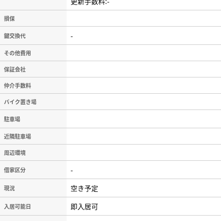
更新手数料:-
損保
-
鍵交換代
その他費用
保証会社
仲介手数料
バイク置き場
駐車場
近隣駐車場
周辺環境
-
借家区分
空き予定
現況
即入居可
入居可能日