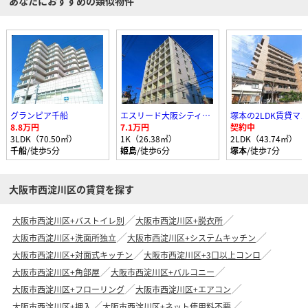
あなたにおすすめの類似物件
グランピア千船
エスリード大阪シティーウエスト
8.8万円
7.1万円
契約中
3LDK（70.50㎡）
1K（26.38㎡）
2LDK（43.74㎡）
千船
/徒歩5分
姫島
/徒歩6分
塚本
/徒歩7分
大阪市西淀川区の賃貸を探す
大阪市西淀川区+バストイレ別
大阪市西淀川区+脱衣所
大阪市西淀川区+洗面所独立
大阪市西淀川区+システムキッチン
大阪市西淀川区+対面式キッチン
大阪市西淀川区+3口以上コンロ
大阪市西淀川区+角部屋
大阪市西淀川区+バルコニー
大阪市西淀川区+フローリング
大阪市西淀川区+エアコン
大阪市西淀川区+押入
大阪市西淀川区+ネット使用料不要