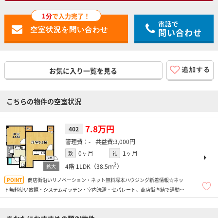
1分
で入力完了！
電話で
問い合わせ
お気に入り一覧を見る
こちらの物件の空室状況
7.8万円
402
-
3,000円
0ヶ月
1ヶ月
敷
礼
2
4階
1LDK（38.5ｍ
）
商店街沿いリノベーション・ネット無料塚本ハウジング新着情報☆ネッ
ト無料使い放題・システムキッチン・室内洗濯・セパレート。商店街直結で通勤＆
お買い物が便利です