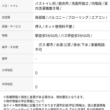
バストイレ別 / 脱衣所 / 洗面所独立 / 内階段 / 室
バス・トイレ
内洗濯機置き場 /
角部屋 / バルコニー / フローリング / エアコン /
住空間
押入 / ネット使用料不要 /
設備・サービス
駅徒歩5分以内 / バス停徒歩3分以内 /
特徴
ガス:都市 / 水道:公営 / 排水:下水 / 楽器相談:
条件・その他
不可
-
備考
小学校区
()
中学校区
()
※各種情報と現状に差異がある場合は、現状優先となります。
※物件情報の学区情報について
当サイト物件情報に記載されております通学区域(学区)情報は、国土数値情報
ダウンロードサービスが提供する小学校区データ【2021年度】及び中学校区