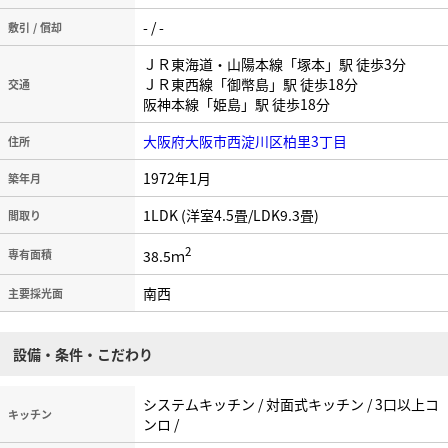
- / -
敷引 / 償却
ＪＲ東海道・山陽本線「塚本」駅 徒歩3分
ＪＲ東西線「御幣島」駅 徒歩18分
交通
阪神本線「姫島」駅 徒歩18分
大阪府大阪市西淀川区柏里3丁目
住所
1972年1月
築年月
1LDK (洋室4.5畳/LDK9.3畳)
間取り
2
38.5ｍ
専有面積
南西
主要採光面
設備・条件・こだわり
システムキッチン / 対面式キッチン / 3口以上コ
キッチン
ンロ /