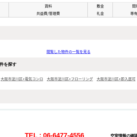
賃料
敷金
間
共益費/管理費
礼金
専
閲覧した物件の一覧を見る
件を探す
大阪市淀川区+電気コンロ
大阪市淀川区+フローリング
大阪市淀川区+即入居可
TEL : 06-6477-4556
空室情報の確