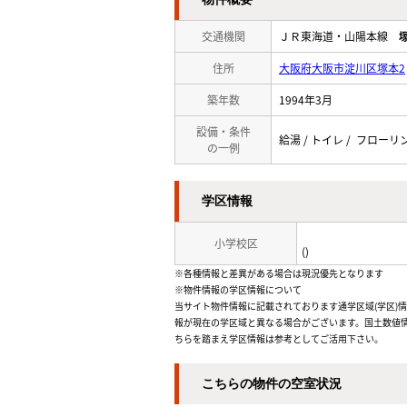
交通機関
ＪＲ東海道・山陽本線
住所
大阪府大阪市淀川区塚本2
築年数
1994年3月
設備・条件
給湯 / トイレ / フローリ
の一例
学区情報
小学校区
()
※各種情報と差異がある場合は現況優先となります
※物件情報の学区情報について
当サイト物件情報に記載されております通学区域(学区)
報が現在の学区域と異なる場合がございます。国土数値情
ちらを踏まえ学区情報は参考としてご活用下さい。
こちらの物件の空室状況