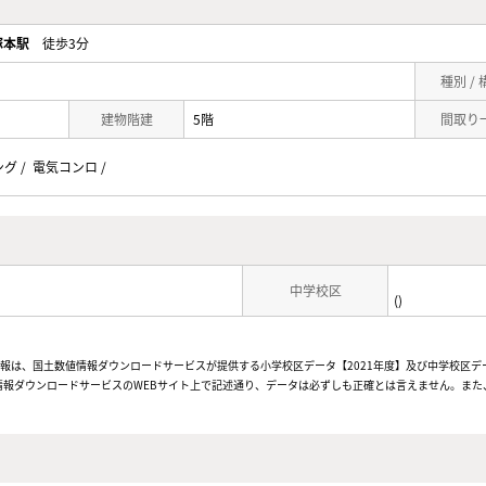
塚本駅
徒歩3分
種別 /
建物階建
5階
間取り
ング / 電気コンロ /
中学校区
()
情報は、国土数値情報ダウンロードサービスが提供する小学校区データ【2021年度】及び中学校区デ
報ダウンロードサービスのWEBサイト上で記述通り、データは必ずしも正確とは言えません。また、