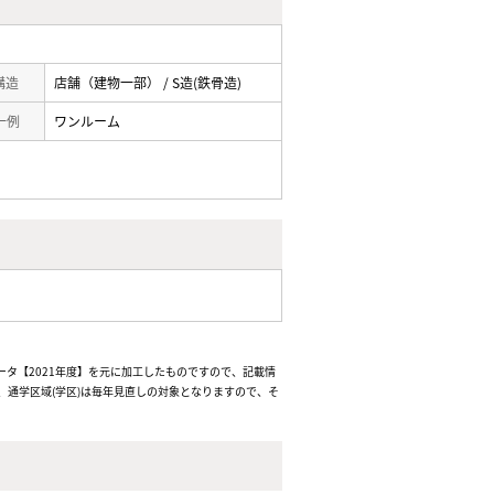
 構造
店舗（建物一部） / S造(鉄骨造)
一例
ワンルーム
ータ【2021年度】を元に加工したものですので、記載情
通学区域(学区)は毎年見直しの対象となりますので、そ