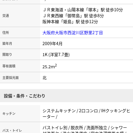
ＪＲ東海道・山陽本線「塚本」駅 徒歩10分
ＪＲ東西線「御幣島」駅 徒歩8分
交通
阪神本線「姫島」駅 徒歩12分
大阪府大阪市西淀川区野里2丁目
住所
2009年4月
築年月
1K (洋室7.7畳)
間取り
2
25.2ｍ
専有面積
北
主要採光面
設備・条件・こだわり
システムキッチン / 2口コンロ / IHクッキングヒ
キッチン
ーター /
バストイレ別 / 脱衣所 / 洗面所独立 / シャワー
バス・トイレ