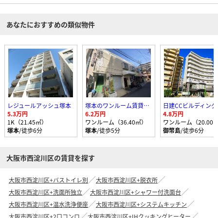
あなたにおすすめの類似物件
レジュールアッシュ塚本
塚本のワンルーム賃貸マンション
日建CCビルディング
5.3万円
6.2万円
4.8万円
1K（21.45㎡）
ワンルーム（36.40㎡）
ワンルーム（20.00
塚本
/徒歩6分
塚本
/徒歩5分
御幣島
/徒歩6分
大阪市西淀川区の賃貸を探す
大阪市西淀川区+バストイレ別
大阪市西淀川区+脱衣所
大阪市西淀川区+洗面所独立
大阪市西淀川区+シャワー付洗面台
大阪市西淀川区+温水洗浄便座
大阪市西淀川区+システムキッチン
大阪市西淀川区+2口コンロ
大阪市西淀川区+IHクッキングヒーター