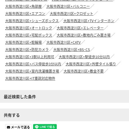
大阪市西淀川区+角部屋
大阪市西淀川区+バルコニー
大阪市西淀川区+エアコン
大阪市西淀川区+クロゼット
大阪市西淀川区+シューズボックス
大阪市西淀川区+TVインターホン
大阪市西淀川区+オートロック
大阪市西淀川区+エレベーター
大阪市西淀川区+宅配ボックス
大阪市西淀川区+敷地内ごみ置き場
大阪市西淀川区+駐輪場
大阪市西淀川区+CATV
大阪市西淀川区+防犯カメラ
大阪市西淀川区+BS･CS
大阪市西淀川区+3駅以上利用可
大阪市西淀川区+駅徒歩10分以内
大阪市西淀川区+バス停徒歩3分以内
大阪市西淀川区+外壁タイル張り
大阪市西淀川区+室内洗濯機置き場
大阪市西淀川区+敷金不要
大阪市西淀川区+IT重説対応物件
最近検索した条件
共有する
メールで送る