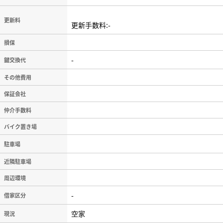
更新料
更新手数料:-
損保
-
鍵交換代
その他費用
保証会社
仲介手数料
バイク置き場
駐車場
近隣駐車場
周辺環境
-
借家区分
空家
現況