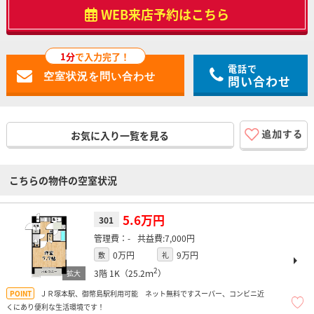
WEB来店予約はこちら
1分
で入力完了！
電話で
問い合わせ
お気に入り一覧を見る
こちらの物件の空室状況
5.6万円
301
-
7,000円
0万円
9万円
敷
礼
2
3階
1K（25.2ｍ
）
ＪＲ塚本駅、御幣島駅利用可能 ネット無料ですスーパー、コンビニ近
くにあり便利な生活環境です！