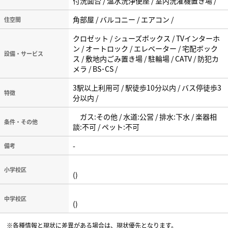
付洗面台 / 温水洗浄便座 / 室内洗濯機置き場 /
角部屋 / バルコニー / エアコン /
住空間
クロゼット / シューズボックス / TVインターホ
ン / オートロック / エレベーター / 宅配ボック
設備・サービス
ス / 敷地内ごみ置き場 / 駐輪場 / CATV / 防犯カ
メラ / BS･CS /
3駅以上利用可 / 駅徒歩10分以内 / バス停徒歩3
特徴
分以内 /
ガス:その他 / 水道:公営 / 排水:下水 / 楽器相
条件・その他
談:不可 / ペット:不可
-
備考
小学校区
()
中学校区
()
※各種情報と現状に差異がある場合は、現状優先となります。