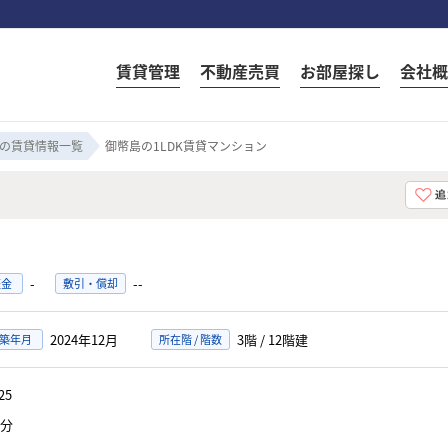
賃貸管理
不動産売買
お部屋探し
会社概
の賃貸情報一覧
御幣島の1LDK賃貸マンション
-
--
証金
敷引・償却
2024年12月
3階 / 12階建
築年月
所在階 / 階数
-25
分