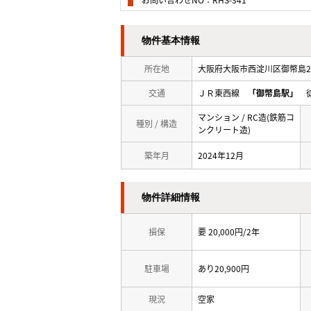
物件基本情報
所在地
大阪府大阪市西淀川区御幣島2-
交通
ＪＲ東西線
「御幣島駅」
徒
マンション / RC造(鉄筋コ
種別 / 構造
ンクリート造)
築年月
2024年12月
物件詳細情報
損保
要 20,000円/2年
駐車場
あり20,900円
現況
空家