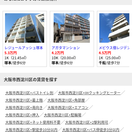
レジュールアッシュ塚本
アガタマンション
メビウス佃レジデン
5.3万円
4.2万円
4.5万円
1K（21.45㎡）
1DK（20.00㎡）
1K（25.00㎡）
塚本
/徒歩6分
塚本
/徒歩6分
千船
/徒歩7分
大阪市西淀川区の賃貸を探す
大阪市西淀川区+バストイレ別
大阪市西淀川区+IHクッキングヒーター
大阪市西淀川区+最上階
大阪市西淀川区+角部屋
大阪市西淀川区+南向き
大阪市西淀川区+エアコン
大阪市西淀川区+押入
大阪市西淀川区+駐輪場
大阪市西淀川区+ネット使用料不要
大阪市西淀川区+2駅利用可
大阪市西淀川区+駅徒歩10分以内
大阪市西淀川区+バス停徒歩3分以内