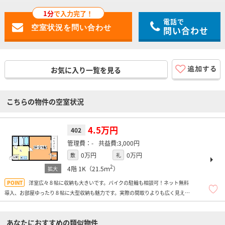
1分
で入力完了！
電話で
問い合わせ
お気に入り一覧を見る
こちらの物件の空室状況
4.5万円
402
-
3,000円
0万円
0万円
敷
礼
2
4階
1K（21.5ｍ
）
洋室広々８帖に収納も大きいです。バイクの駐輪も相談可！ネット無料
導入、お部屋ゆったり８帖に大型収納も魅力です。実際の間取りよりも広く見えま
すよ！
あなたにおすすめの類似物件