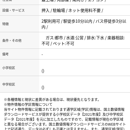
押入 / 駐輪場 / ネット使用料不要 /
設備・サービス
2駅利用可 / 駅徒歩10分以内 / バス停徒歩3分以
特徴
内 /
ガス:都市 / 水道:公営 / 排水:下水 / 楽器相談:
条件・その他
不可 / ペット:不可
-
備考
小学校区
()
中学校区
()
※各種情報と現状に差異がある場合は、現状優先となります。
※物件情報の学区情報について
当サイト物件情報に記載されております通学区域(学区)情報は、国土数値情報
ダウンロードサービスが提供する小学校区データ【2021年度】及び中学校区
データ【2021年度】を元に加工したものですので、記載情報が現在の学区域
と異なる場合がございます。国土数値情報ダウンロードサービスのWEBサイト
上で記述通り、データは必ずしも正確とは言えません。また、通学区域(学区)