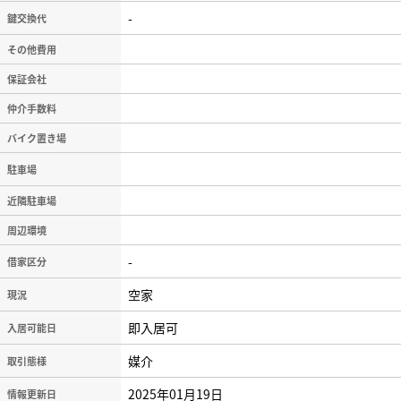
-
鍵交換代
その他費用
保証会社
仲介手数料
バイク置き場
駐車場
近隣駐車場
周辺環境
-
借家区分
空家
現況
即入居可
入居可能日
媒介
取引態様
2025年01月19日
情報更新日