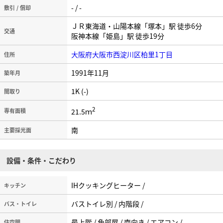
- / -
敷引 / 償却
ＪＲ東海道・山陽本線「塚本」駅 徒歩6分
交通
阪神本線「姫島」駅 徒歩19分
大阪府大阪市西淀川区柏里1丁目
住所
1991年11月
築年月
1K (-)
間取り
2
21.5ｍ
専有面積
南
主要採光面
設備・条件・こだわり
IHクッキングヒーター /
キッチン
バストイレ別 / 内階段 /
バス・トイレ
最上階 / 角部屋 / 南向き / エアコン /
住空間