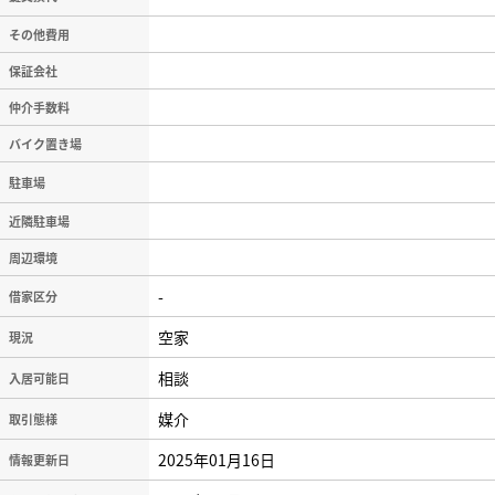
その他費用
保証会社
仲介手数料
バイク置き場
駐車場
近隣駐車場
周辺環境
-
借家区分
空家
現況
相談
入居可能日
媒介
取引態様
2025年01月16日
情報更新日