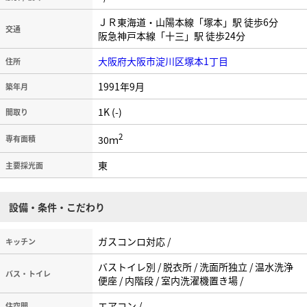
ＪＲ東海道・山陽本線「塚本」駅 徒歩6分
交通
阪急神戸本線「十三」駅 徒歩24分
大阪府大阪市淀川区塚本1丁目
住所
1991年9月
築年月
1K (-)
間取り
2
30ｍ
専有面積
東
主要採光面
設備・条件・こだわり
ガスコンロ対応 /
キッチン
バストイレ別 / 脱衣所 / 洗面所独立 / 温水洗浄
バス・トイレ
便座 / 内階段 / 室内洗濯機置き場 /
エアコン /
住空間