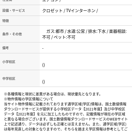
クロゼット / TVインターホン /
設備・サービス
特徴
ガス:都市 / 水道:公営 / 排水:下水 / 楽器相談:
条件・その他
不可 / ペット:不可
-
備考
小学校区
()
中学校区
()
※各種情報と現状に差異がある場合は、現状優先となります。
※物件情報の学区情報について
当サイト物件情報に記載されております通学区域(学区)情報は、国土数値情報
ダウンロードサービスが提供する小学校区データ【2021年度】及び中学校区
データ【2021年度】を元に加工したものですので、記載情報が現在の学区域
と異なる場合がございます。国土数値情報ダウンロードサービスのWEBサイト
上で記述通り、データは必ずしも正確とは言えません。また、通学区域(学区)
は毎年見直しの対象となりますので、そちらを踏まえ学区情報は参考としてご