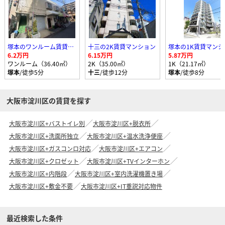
塚本のワンルーム賃貸マンション
十三の2K賃貸マンション
塚本の1K賃貸マンシ
6.2万円
6.15万円
5.87万円
ワンルーム（36.40㎡）
2K（35.00㎡）
1K（21.17㎡）
塚本
/徒歩5分
十三
/徒歩12分
塚本
/徒歩8分
大阪市淀川区の賃貸を探す
大阪市淀川区+バストイレ別
大阪市淀川区+脱衣所
大阪市淀川区+洗面所独立
大阪市淀川区+温水洗浄便座
大阪市淀川区+ガスコンロ対応
大阪市淀川区+エアコン
大阪市淀川区+クロゼット
大阪市淀川区+TVインターホン
大阪市淀川区+内階段
大阪市淀川区+室内洗濯機置き場
大阪市淀川区+敷金不要
大阪市淀川区+IT重説対応物件
最近検索した条件