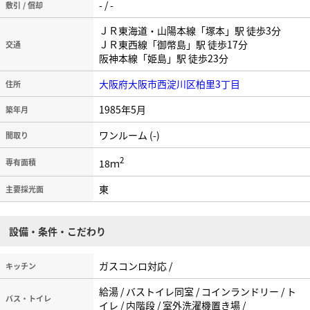
- / -
敷引 / 償却
ＪＲ東海道・山陽本線「塚本」駅 徒歩3分
ＪＲ東西線「御幣島」駅 徒歩17分
交通
阪神本線「姫島」駅 徒歩23分
大阪府大阪市西淀川区柏里3丁目
住所
1985年5月
築年月
ワンルーム (-)
間取り
2
18ｍ
専有面積
東
主要採光面
設備・条件・こだわり
ガスコンロ対応 /
キッチン
給湯 / バストイレ同室 / コインランドリー / ト
バス・トイレ
イレ / 内階段 / 室外洗濯機置き場 /