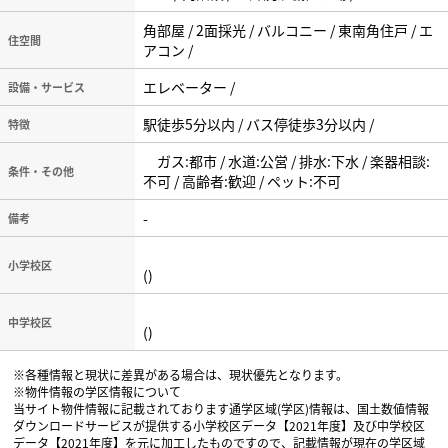
角部屋 / 2面採光 / バルコニー / 東南角住戸 / エ
住空間
アコン /
エレベーター /
設備・サービス
駅徒歩5分以内 / バス停徒歩3分以内 /
特徴
ガス:都市 / 水道:公営 / 排水:下水 / 楽器相談:
条件・その他
不可 / 高齢者:歓迎 / ペット:不可
-
備考
小学校区
()
中学校区
()
※各種情報と現状に差異がある場合は、現状優先となります。
※物件情報の学区情報について
当サイト物件情報に記載されております通学区域(学区)情報は、国土数値情報
ダウンロードサービスが提供する小学校区データ【2021年度】及び中学校区
データ【2021年度】を元に加工したものですので、記載情報が現在の学区域