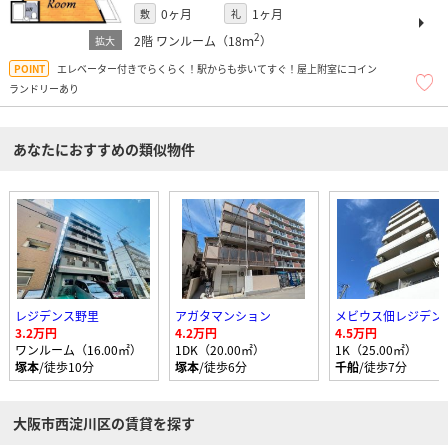
0ヶ月
1ヶ月
敷
礼
2
2階
ワンルーム（18ｍ
）
エレベーター付きでらくらく！駅からも歩いてすぐ！屋上附室にコイン
ランドリーあり
あなたにおすすめの類似物件
レジデンス野里
アガタマンション
メビウス佃レジデン
3.2万円
4.2万円
4.5万円
ワンルーム（16.00㎡）
1DK（20.00㎡）
1K（25.00㎡）
塚本
/徒歩10分
塚本
/徒歩6分
千船
/徒歩7分
大阪市西淀川区の賃貸を探す