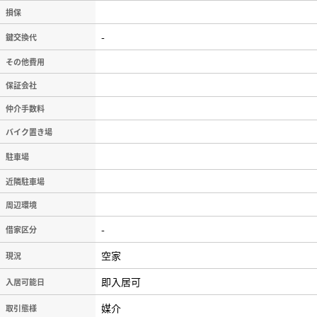
損保
-
鍵交換代
その他費用
保証会社
仲介手数料
バイク置き場
駐車場
近隣駐車場
周辺環境
-
借家区分
空家
現況
即入居可
入居可能日
媒介
取引態様