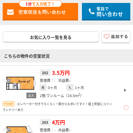
1分
で入力完了！
電話で
問い合わせ
お気に入り一覧を見る
こちらの物件の空室状況
3.5万円
202
-
-
0ヶ月
1ヶ月
敷
礼
2
2階
ワンルーム（16.5ｍ
）
エレベーター付きでらくらく！駅からも歩いてすぐ！屋上附室にコイン
ランドリーあり
4万円
203
-
-