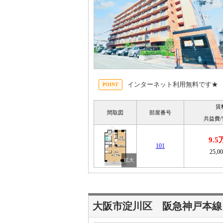
インターネット利用無料です★
賃
間取図
部屋番号
共益費
9.
101
25,0
大阪市淀川区 阪急神戸本