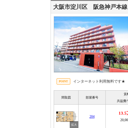
大阪市淀川区 阪急神戸本
インターネット利用無料です★
賃
間取図
部屋番号
共益費
13.
204
20,0