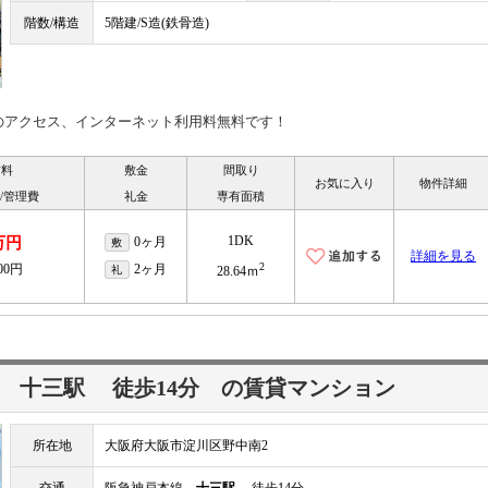
階数/構造
5階建/S造(鉄骨造)
のアクセス、インターネット利用料無料です！
賃料
敷金
間取り
お気に入り
物件詳細
/管理費
礼金
専有面積
1DK
万円
0ヶ月
敷
詳細を見る
2
000円
2ヶ月
礼
28.64ｍ
線
十三駅
徒歩14分
の賃貸マンション
所在地
大阪府大阪市淀川区野中南2