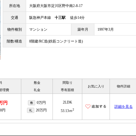
所在地
大阪府大阪市淀川区野中南2-8-17
交通
阪急神戸本線
十三駅
徒歩14分
物件種別
マンション
築年月
1997年3月
階数/構造
8階建/RC造(鉄筋コンクリート造)
料
敷金
間取り
お気に入り
物件詳細
/管理費
礼金
専有面積
2LDK
5万円
0万円
敷
詳細を見る
2
00円
20万円
礼
53.13ｍ