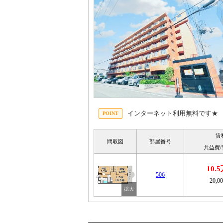
インターネット利用無料です★
賃
間取図
部屋番号
共益費
10.
506
20,0