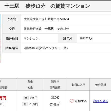
線
十三駅
徒歩13分
の賃貸マンション
所在地
大阪府大阪市淀川区野中南2-10-54
交通
阪急神戸本線
十三駅
徒歩13分
物件種別
マンション
築年月
1997年3月
階数/構造
7階建/RC造(鉄筋コンクリート造)
料
敷金
間取り
お気に入り
物件詳細
/管理費
礼金
専有面積
3LDK
5万円
0万円
敷
詳細を見る
2
00円
20万円
礼
67.41ｍ