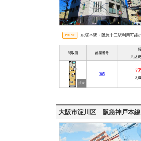
JR塚本駅・阪急十三駅利用可能
間取図
部屋番号
共益費
7
305
8,
大阪市淀川区 阪急神戸本