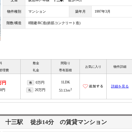
交通
阪急神戸本線
十三駅
徒歩14分
物件種別
マンション
築年月
1997年3月
階数/構造
8階建/RC造(鉄筋コンクリート造)
料
敷金
間取り
お気に入り
物件詳細
/管理費
礼金
専有面積
1LDK
5万円
0万円
敷
詳細を見る
2
00円
20万円
礼
53.13ｍ
線
十三駅
徒歩14分
の賃貸マンション