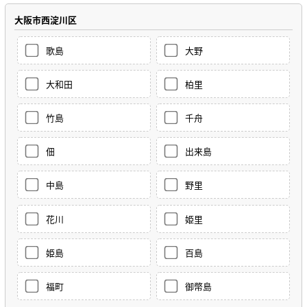
大阪市西淀川区
歌島
大野
大和田
柏里
竹島
千舟
佃
出来島
中島
野里
花川
姫里
姫島
百島
福町
御幣島