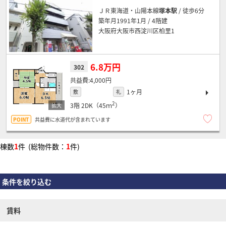
ＪＲ東海道・山陽本線
塚本駅
/ 徒歩6分
築年月1991年1月 / 4階建
大阪府大阪市西淀川区柏里1
6.8万円
302
4,000円
1ヶ月
敷
礼
2
3階
2DK（45ｍ
）
共益費に水道代が含まれています
棟数
1
件 (総物件数：
1
件)
条件を絞り込む
賃料