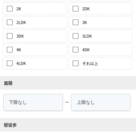
2K
2DK
2LDK
3K
3DK
3LDK
4K
4DK
4LDK
それ以上
面積
～
駅徒歩