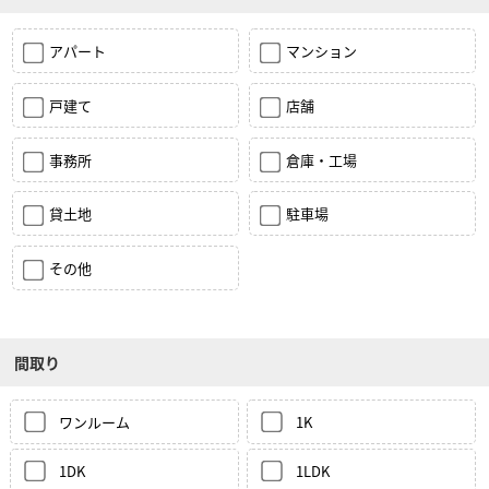
アパート
マンション
戸建て
店舗
事務所
倉庫・工場
貸土地
駐車場
その他
間取り
ワンルーム
1K
1DK
1LDK